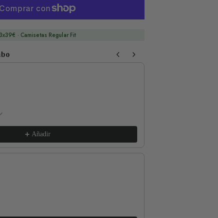
3x39€ · Camisetas Regular Fit
mbo
 Next buttons to navigate through product recommendations, or sc
Respect The Locals
xs / White
€17,99
Añadir
Good for the Soul
l / Lava Grey
€17,99