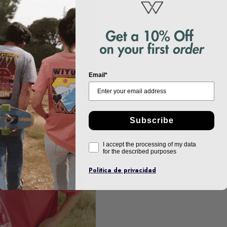
to
edia
Email*
a
Subscribe
to
I accept the processing of my data
for the described purposes
edia
Politica de privacidad
a