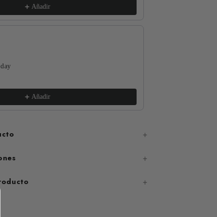
Añadir
 day
The Funguys
xs / White
€17,99
Añadir
ucto
ones
producto