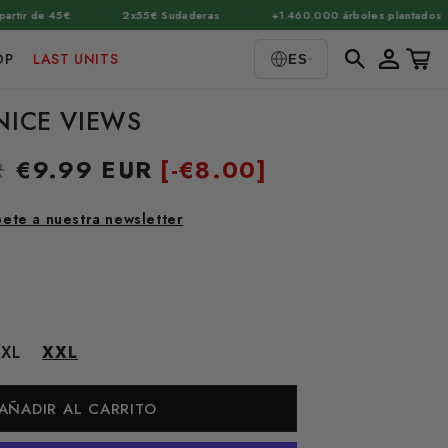
·
·
·
45€
2x55€ Sudaderas
+1.460.000 árboles plantados
3x
Iniciar
Carrito
OP
LAST UNITS
ES
sesión
NICE VIEWS
R
Precio
€9.99 EUR
[-
€8.00]
de
oferta
bete a nuestra newsletter
XL
XXL
AÑADIR AL CARRITO