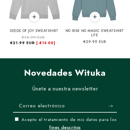
SEEDS OF JOY SWEATSHIRT
NO RISK NO MAGIC SWEATSHIRT
LITE
Precio
€34.99 EUR
Precio
Precio
€29.99 EUR
€21.99 EUR
habitual
de
[-
€13.00]
habitual
oferta
Novedades Wituka
Únete a nuestra newsletter
Correo electrónico
Acepto el tratamiento de mis datos para los
fines descritos