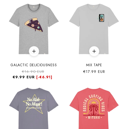
GALACTIC DELICIOUSNESS
MIX TAPE
Precio
€16.90 EUR
Precio
Precio
€17.99 EUR
€9.99 EUR
habitual
de
habitual
[-
€6.91]
oferta