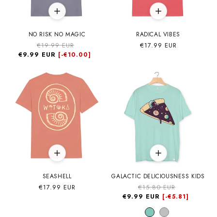
NO RISK NO MAGIC
RADICAL VIBES
Precio
€19.99 EUR
Precio
Precio
€17.99 EUR
€9.99 EUR
habitual
de
habitual
[-
€10.00]
oferta
SEASHELL
GALACTIC DELICIOUSNESS KIDS
Precio
€17.99 EUR
Precio
€15.80 EUR
Precio
habitual
€9.99 EUR
habitual
de
[-
€5.81]
oferta