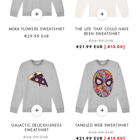
MOKA FLOWERS SWEATSHIRT
THE LIFE THAT COULD HAVE
BEEN SWEATSHIRT
Precio
€29.99 EUR
Precio
€34.99 EUR
Precio
habitual
€21.99 EUR
habitual
de
[-
€13.00]
oferta
GALACTIC DELICIOUSNESS
TANGLED WEB SWEATSHIRT
SWEATSHIRT
Precio
€34.99 EUR
Precio
Precio
€34.99 EUR
Precio
€21.99 EUR
habitual
de
[-
€13.00]