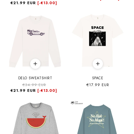
€21.99 EUR
habitual
de
[-
€13.00]
oferta
oferta
DELO SWEATSHIRT
SPACE
Precio
€34.99 EUR
Precio
Precio
€17.99 EUR
€21.99 EUR
habitual
de
habitual
[-
€13.00]
oferta