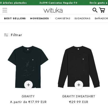
·
·
boles plantados
3x39€ Camisetas Regular Fit
Envío gratis a par
Carrit
BEST SELLERS
NOVEDADES
CAMISETAS
SUDADERAS
BAÑADOR
Ir
directamente
al contenido
Filtrar
GRAVITY
GRAVITY SWEATSHIRT
Precio
A partir de
€17.99 EUR
Precio
€29.99 EUR
habitual
habitual