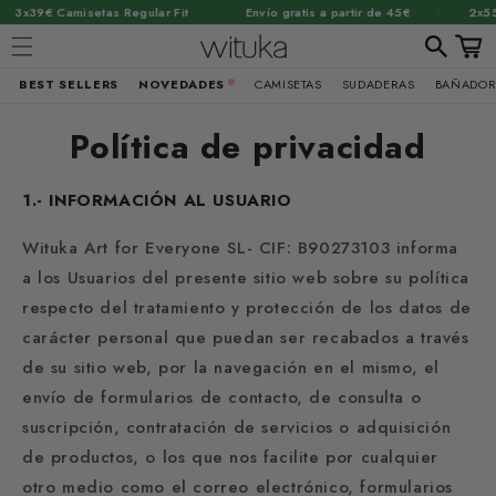
·
·
 Camisetas Regular Fit
Envío gratis a partir de 45€
2x55€ Sudad
Carrit
BEST SELLERS
NOVEDADES
CAMISETAS
SUDADERAS
BAÑADOR
Ir
directamente
Política de privacidad
al contenido
1.- INFORMACIÓN AL USUARIO
Wituka Art for Everyone SL- CIF: B90273103 informa
a los Usuarios del presente sitio web sobre su política
respecto del tratamiento y protección de los datos de
carácter personal que puedan ser recabados a través
de su sitio web, por la navegación en el mismo, el
envío de formularios de contacto, de consulta o
suscripción, contratación de servicios o adquisición
de productos, o los que nos facilite por cualquier
otro medio como el correo electrónico, formularios