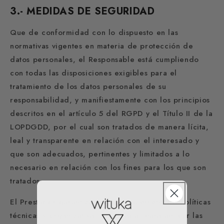
3.- MEDIDAS DE SEGURIDAD
Que de conformidad con lo dispuesto en las
normativas vigentes en materia de protección de
datos personales, el Responsable está cumpliendo
con todas las disposiciones exigibles para el
tratamiento de los datos personales de su
responsabilidad, y manifiestamente con los principios
descritos en el artículo 5 del RGPD y el Título II de la
LOPDGDD, por el cual son tratados de manera lícita,
leal y transparente en relación con el interesado y
que son adecuados, pertinentes y limitados a lo
necesario en relación con los fines para los que son
tratados.
El Prestador garantiza que ha implementado políticas
técnicas y organizativas apropiadas para aplicar las