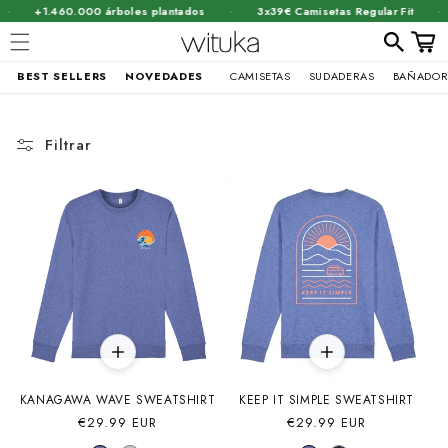
·
·
·
+1.460.000 árboles plantados
3x39€ Camisetas Regular Fit
Carrit
BEST SELLERS
NOVEDADES
CAMISETAS
SUDADERAS
BAÑADOR
Ir
directamente
al contenido
Filtrar
KANAGAWA WAVE SWEATSHIRT
KEEP IT SIMPLE SWEATSHIRT
Precio
€29.99 EUR
Precio
€29.99 EUR
habitual
habitual