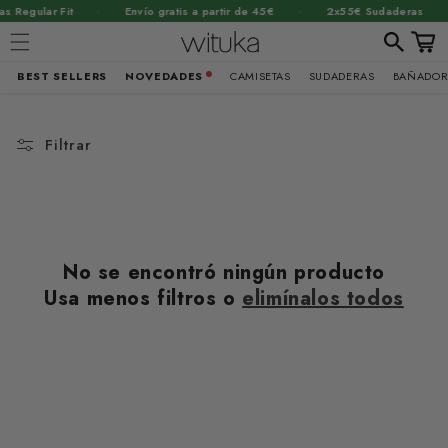
·
·
·
 Regular Fit
Envío gratis a partir de 45€
2x55€ Sudaderas
Carrit
BEST SELLERS
NOVEDADES
CAMISETAS
SUDADERAS
BAÑADOR
Ir
directamente
al contenido
Filtrar
No se encontró ningún producto
Usa menos filtros o
elimínalos todos