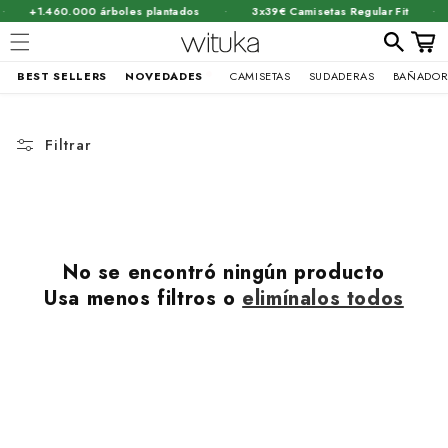
·
·
+1.460.000 árboles plantados
3x39€ Camisetas Regular Fit
Carrit
BEST SELLERS
NOVEDADES
CAMISETAS
SUDADERAS
BAÑADOR
Ir
directamente
al contenido
Filtrar
No se encontró ningún producto
Usa menos filtros o
elimínalos todos