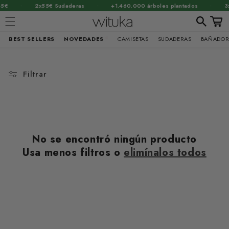
·
·
·
5€
2x55€ Sudaderas
+1.460.000 árboles plantados
3x
Carrit
BEST SELLERS
NOVEDADES
CAMISETAS
SUDADERAS
BAÑADOR
Ir
directamente
al contenido
Filtrar
No se encontró ningún producto
Usa menos filtros o
elimínalos todos