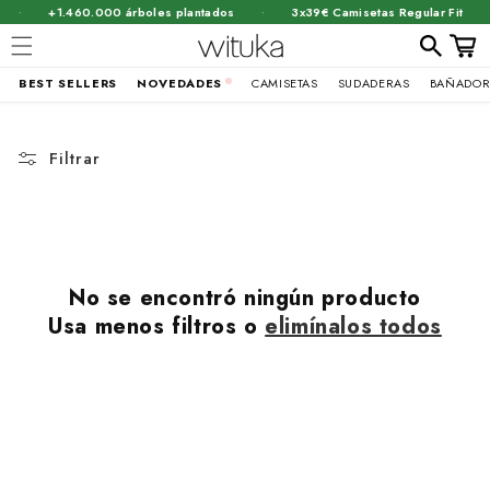
·
·
·
+1.460.000 árboles plantados
3x39€ Camisetas Regular Fit
Carrit
BEST SELLERS
NOVEDADES
CAMISETAS
SUDADERAS
BAÑADOR
Ir
directamente
al contenido
Filtrar
No se encontró ningún producto
Usa menos filtros o
elimínalos todos