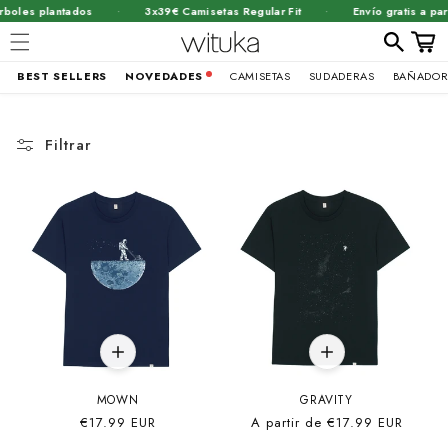
·
·
oles plantados
3x39€ Camisetas Regular Fit
Envío gratis a part
Carrit
BEST SELLERS
NOVEDADES
CAMISETAS
SUDADERAS
BAÑADOR
Ir
directamente
al contenido
Filtrar
MOWN
GRAVITY
Precio
€17.99 EUR
Precio
A partir de
€17.99 EUR
habitual
habitual