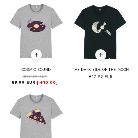
COSMIC SOUND
THE DARK SIDE OF THE MOON
Precio
€19.99 EUR
Precio
Precio
€17.99 EUR
€9.99 EUR
habitual
de
habitual
[-
€10.00]
oferta