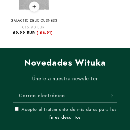
GALACTIC DELICIOUSNESS
Precio
€16.90 EUR
Precio
€9.99 EUR
habitual
de
[-
€6.91]
oferta
Novedades Wituka
Únete a nuestra newsletter
Correo electrónico
Acepto el tratamiento de mis datos para los
fines descritos