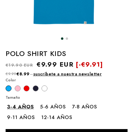
POLO SHIRT KIDS
Precio
Precio
€9.99 EUR
[-
€9.91]
€19.90 EUR
habitual
de
€9.99
€8.99
–
suscríbete a nuestra newsletter
oferta
Color
Tamaño
3-4 AÑOS
5-6 AÑOS
7-8 AÑOS
9-11 AÑOS
12-14 AÑOS