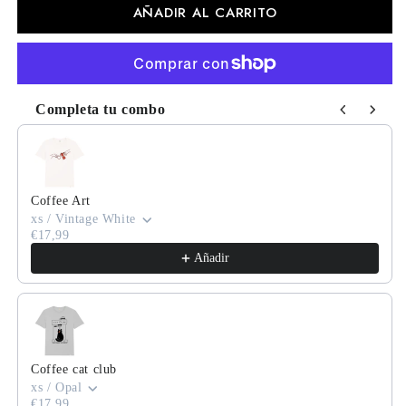
AÑADIR AL CARRITO
Completa tu combo
Use the Previous and Next buttons to navigate through product
Coffee Art
xs / Vintage White
€17,99
Añadir
Coffee cat club
xs / Opal
€17,99