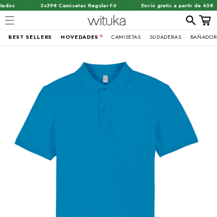
·
·
dos
3x39€ Camisetas Regular Fit
Envío gratis a partir de 45€
Carrit
BEST SELLERS
NOVEDADES
CAMISETAS
SUDADERAS
BAÑADOR
Ir
brir
directamente
al contenido
lemento
ultimedia
n
na
entana
odal