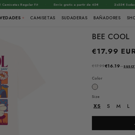
·
·
etas Regular Fit
Envío gratis a partir de 45€
2x55€ Sudaderas
VEDADES
CAMISETAS
SUDADERAS
BAÑADORES
SH
BEE COOL
Precio
€17.99 EU
habitual
€17.99
€16.19
–
suscr
Color
Size
XS
S
M
L