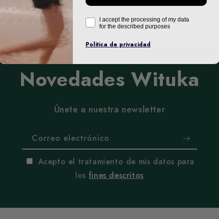
I accept the processing of my data
for the described purposes
Politica de privacidad
Novedades Wituka
Únete a nuestra newsletter
Correo electrónico
Acepto el tratamiento de mis datos para
los
fines descritos