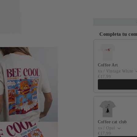
Completa tu co
Use the Previous and
to
Coffee Art
edia
xs / Vintage White
€17,99
a
Coffee cat club
xs / Opal
to
€17,99