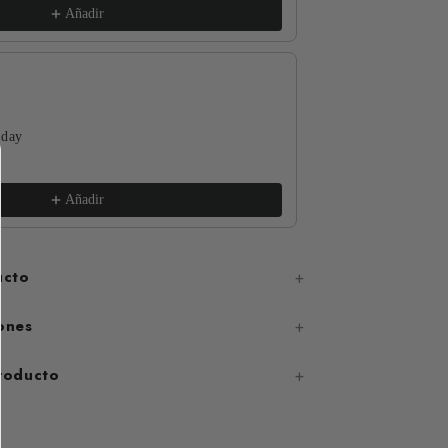
Añadir
 day
The Funguys
xs / White
€17,99
Añadir
ucto
ones
producto