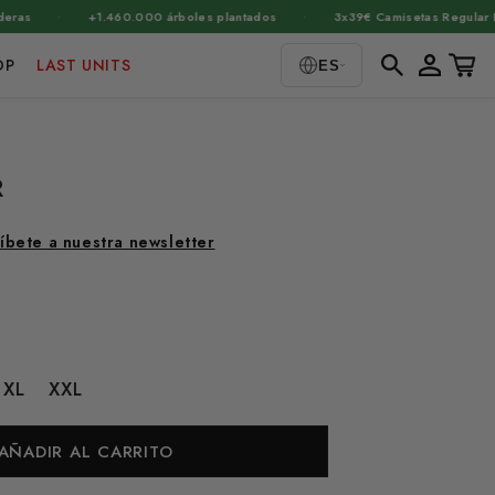
·
·
+1.460.000 árboles plantados
3x39€ Camisetas Regular Fit
Iniciar
Carrito
OP
LAST UNITS
ES
sesión
R
íbete a nuestra newsletter
XL
XXL
AÑADIR AL CARRITO