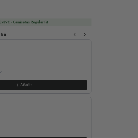
3x39€ · Camisetas Regular Fit
mbo
 Next buttons to navigate through product recommendations, or sc
Respect The Locals
xs / White
€17,99
Añadir
Good for the Soul
m / Vintage White
€17,99