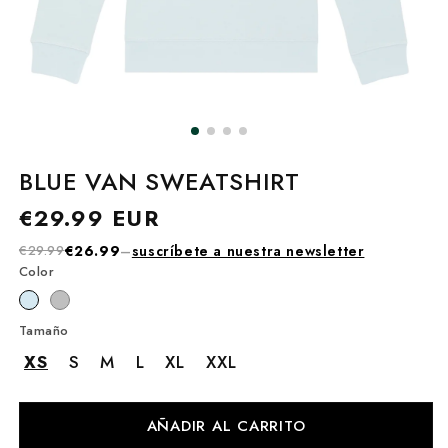
BLUE VAN SWEATSHIRT
Precio
€29.99 EUR
habitual
€29.99
€26.99
–
suscríbete a nuestra newsletter
Color
Tamaño
XS
S
M
L
XL
XXL
AÑADIR AL CARRITO