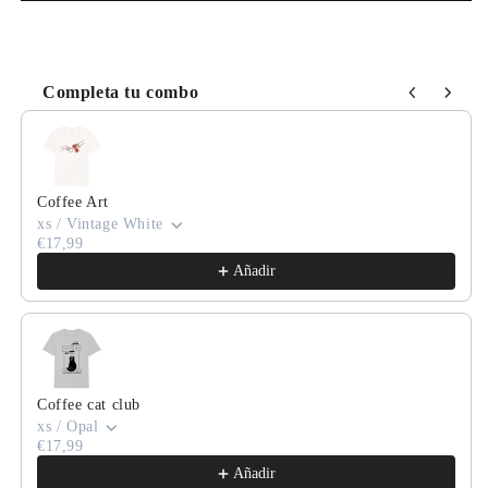
Completa tu combo
Use the Previous and Next buttons to navigate through product
Coffee Art
xs / Vintage White
€17,99
Añadir
Coffee cat club
xs / Opal
€17,99
Añadir