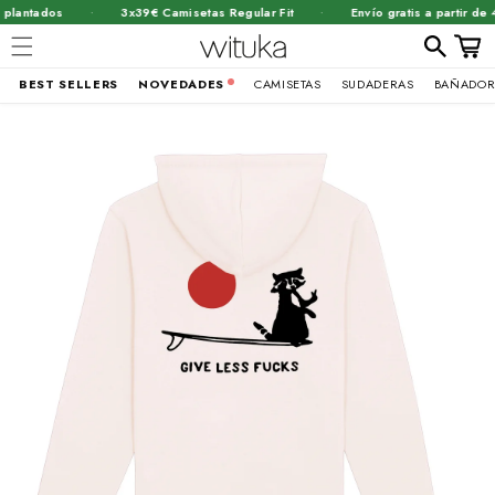
·
·
plantados
3x39€ Camisetas Regular Fit
Envío gratis a partir de 
Carrit
BEST SELLERS
NOVEDADES
CAMISETAS
SUDADERAS
BAÑADOR
Ir
brir
directamente
al contenido
lemento
ultimedia
n
na
entana
odal