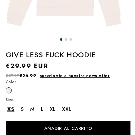
GIVE LESS FUCK HOODIE
Precio
€29.99 EUR
habitual
€29.99
€26.99
–
suscríbete a nuestra newsletter
Color
Size
XS
S
M
L
XL
XXL
AÑADIR AL CARRITO