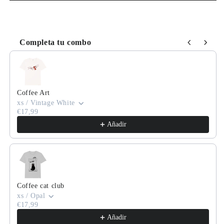
Completa tu combo
Use the Previous and Next buttons to navigate through product
Coffee Art
xs / Vintage White
€17,99
Añadir
Coffee cat club
xs / Opal
€17,99
Añadir