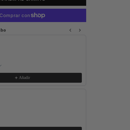
mbo
 Next buttons to navigate through product recommendations, or sc
Respect The Locals
xs / White
€17,99
Añadir
Good for the Soul
l / Lava Grey
€17,99