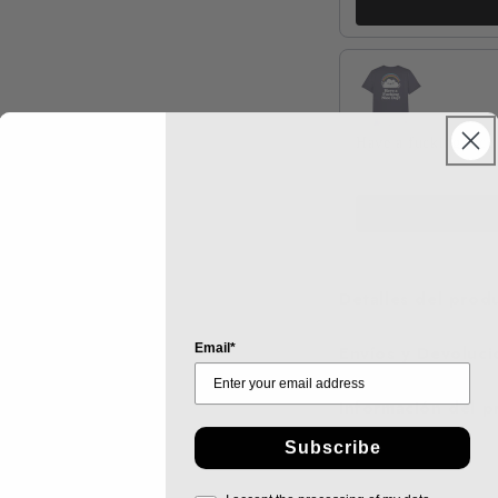
Have a fucking nice
xs / Lava Grey
€17,99
Detalles del prod
Email*
Envíos y Devoluci
Información del 
Subscribe