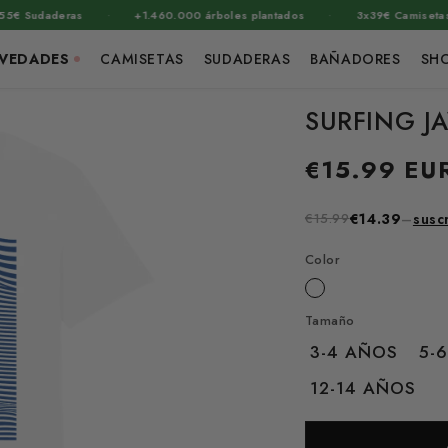
·
·
udaderas
+1.460.000 árboles plantados
3x39€ Camisetas Regula
VEDADES
CAMISETAS
SUDADERAS
BAÑADORES
SH
SURFING J
Precio
€15.99 EU
habitual
€15.99
€14.39
–
susc
Color
Tamaño
3-4 AÑOS
5-
12-14 AÑOS