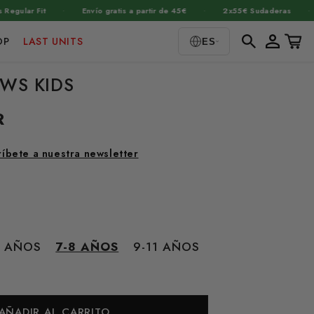
·
·
·
r Fit
Envío gratis a partir de 45€
2x55€ Sudaderas
+1
Iniciar
Carrito
OP
LAST UNITS
ES
sesión
AWS KIDS
R
ríbete a nuestra newsletter
6 AÑOS
7-8 AÑOS
9-11 AÑOS
AÑADIR AL CARRITO