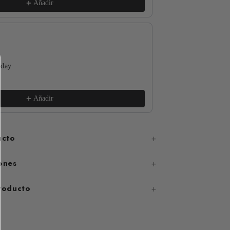
Añadir
 day
The Funguys
xs / White
€17,99
Añadir
ucto
ones
producto