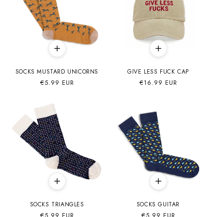
SOCKS MUSTARD UNICORNS
GIVE LESS FUCK CAP
Precio
€5.99 EUR
Precio
€16.99 EUR
habitual
habitual
SOCKS TRIANGLES
SOCKS GUITAR
Precio
€5.99 EUR
Precio
€5.99 EUR