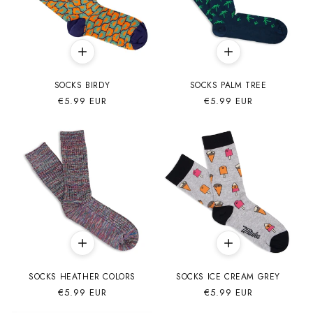
SOCKS BIRDY
SOCKS PALM TREE
Precio
€5.99 EUR
Precio
€5.99 EUR
habitual
habitual
SOCKS HEATHER COLORS
SOCKS ICE CREAM GREY
Precio
€5.99 EUR
Precio
€5.99 EUR
habitual
habitual