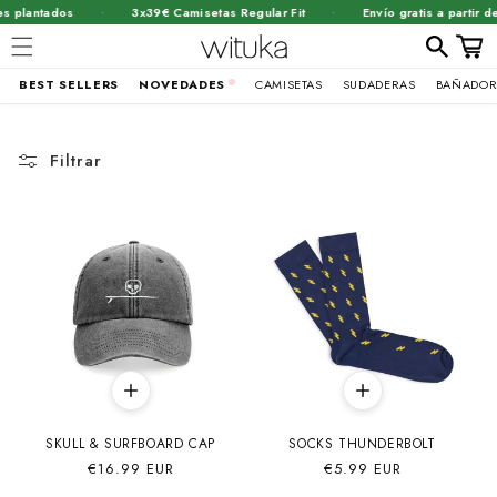
·
·
tados
3x39€ Camisetas Regular Fit
Envío gratis a partir de 45€
Carrit
BEST SELLERS
NOVEDADES
CAMISETAS
SUDADERAS
BAÑADOR
Ir
directamente
al contenido
Filtrar
SKULL & SURFBOARD CAP
SOCKS THUNDERBOLT
Precio
€16.99 EUR
Precio
€5.99 EUR
habitual
habitual