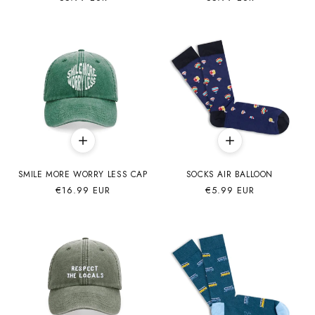
habitual
habitual
SMILE MORE WORRY LESS CAP
SOCKS AIR BALLOON
Precio
€16.99 EUR
Precio
€5.99 EUR
habitual
habitual