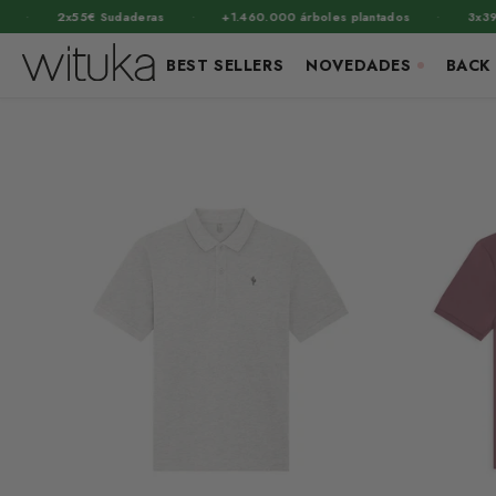
·
·
2x55€ Sudaderas
+1.460.000 árboles plantados
3x39€ Cam
BEST SELLERS
NOVEDADES
BACK 
Ir
directamente
al contenido