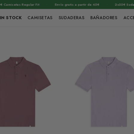
·
·
isetas Regular Fit
Envío gratis a partir de 45€
2x55€ Sudadera
IN STOCK
CAMISETAS
SUDADERAS
BAÑADORES
ACC