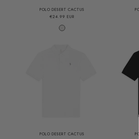
POLO DESERT CACTUS
P
Precio
€24.99 EUR
habitual
POLO DESERT CACTUS
P